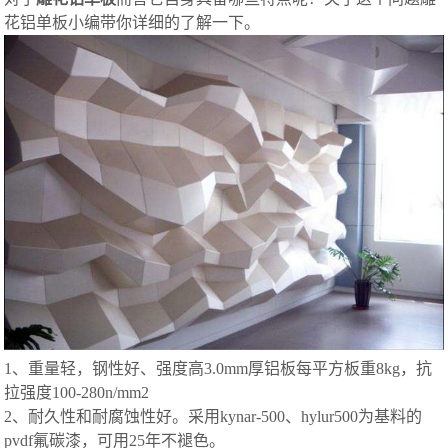
花铝单板小编带你详细的了解一下。
1、重量轻，钢性好、强度高3.0mm厚铝板每平方板重8kg，抗
拉强度100-280n/mm2
2、耐久性和耐腐蚀性好。采用kynar-500、hylur500为基料的
pvdf氟碳漆，可用25年不褪色。