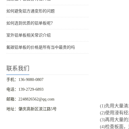
如何避免铝方通变形的问题
如何选到优质的铝单板呢？
室外铝单板相关常识介绍
氟碳铝单板的价格是所有当中最贵的吗
联系我们
手机：136-9080-0807
电话：139-2729-6893
邮箱：2248826562@qq.com
(1)先用大量
地址：肇庆高新区滨江路5号
(2)使用浸
(3)再用大
(4)检查板